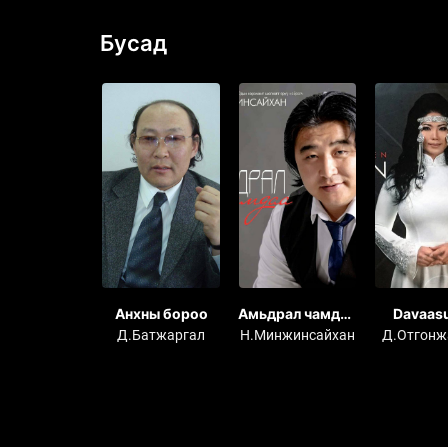
Бусад
й зохиосон
Анхны бороо
Амьдрал чамдаа
Davaas
ны дуунууд
цомог
OTGONJ
Баасандорж
Д.Батжаргал
Н.Минжинсайхан
Д.Отгонж
Collectio