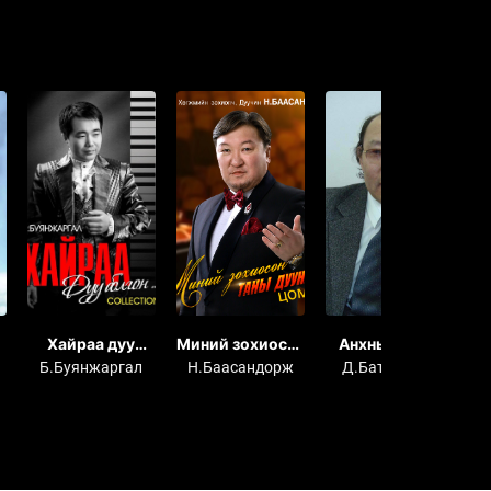
Хайраа дуу
Миний зохиосон
Анхны бороо
А
болгон...
таны дуунууд
Б.Буянжаргал
Н.Баасандорж
Д.Батжаргал
Н