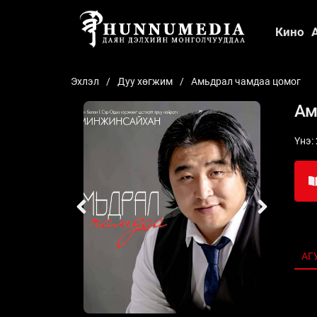
Кино
Эхлэл
Дуу хөгжим
Амьдрал чамдаа цомог
Ам
Үнэ:
АГ