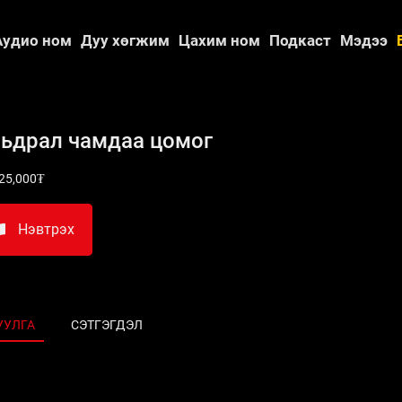
Аудио ном
Дуу хөгжим
Цахим ном
Подкаст
Мэдээ
ьдрал чамдаа цомог
25,000₮
Нэвтрэх
УУЛГА
СЭТГЭГДЭЛ