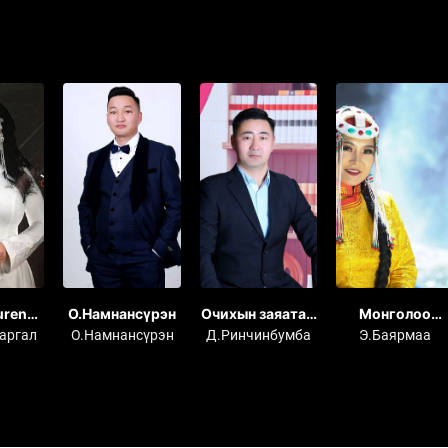
uren
О.Намнансүрэн
Очихын заяатай
Монголоо
ARGAL
диваажин
зорьлоо
аргал
О.Намнансүрэн
Д.Ринчинбумба
Э.Баярмаа
n 2018