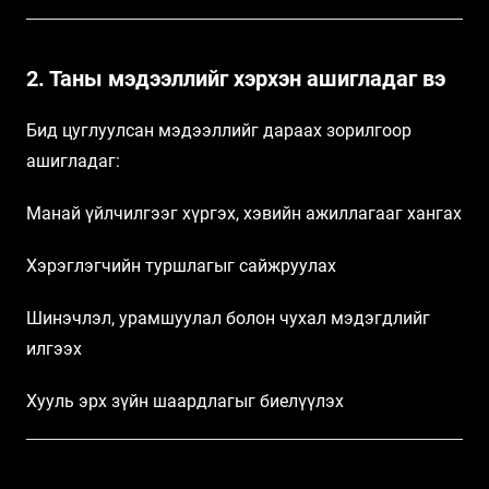
2. Таны мэдээллийг хэрхэн ашигладаг вэ
Бид цуглуулсан мэдээллийг дараах зорилгоор
ашигладаг:
Манай үйлчилгээг хүргэх, хэвийн ажиллагааг хангах
Хэрэглэгчийн туршлагыг сайжруулах
Шинэчлэл, урамшуулал болон чухал мэдэгдлийг
илгээх
Хууль эрх зүйн шаардлагыг биелүүлэх