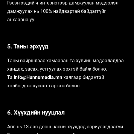
Гэсэн хэдий ч интернэтээр дамжуулан мэдээлэл
дамжуулах нь 100% найдвартай байдаггүйг
анхаарна уу.
5. Таны эрхүүд
Таны байршлаас хамааран та хувийн мэдээлэлдээ
хандах, засах, устгуулах эрхтэй байж болно.
Та
info@Hunnumedia.mn
хаягаар бидэнтэй
холбогдож хүсэлт гаргаж болно.
6. Хүүхдийн нууцлал
Апп нь 13-аас доош насны хүүхдэд зориулагдаагүй.