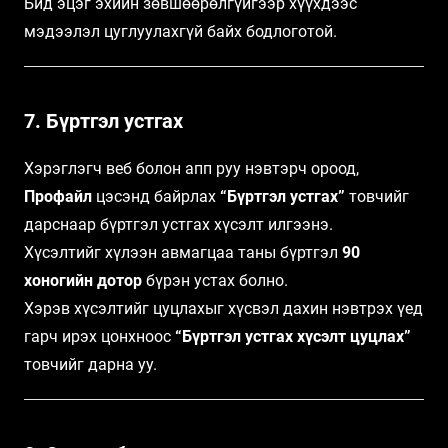
Бид эцэг эхийн зөвшөөрөлгүйгээр хүүхдээс
мэдээлэл цуглуулахгүй байх бодлоготой.
7. Бүртгэл устгах
Хэрэглэгч веб болон апп руу нэвтэрч ороод,
Профайл
цэсэнд байрлах
“Бүртгэл устгах”
товчийг
дарснаар бүртгэл устгах хүсэлт илгээнэ.
Хүсэлтийг хүлээн авмагцаа таны бүртгэл
90
хоногийн дотор
бүрэн устах болно.
Хэрэв хүсэлтийг цуцлахыг хүсвэл дахин нэвтрэх үед
гарч ирэх цонхноос
“Бүртгэл устгах хүсэлт цуцлах”
товчийг дарна уу.