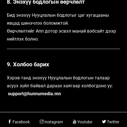
8. Энэхүү бодлогын өөрчлөлт
Бид энэхүү Нууцлалын бодлогыг цаг хугацааны
явцад шинэчлэх боломжтой.
Өөрчлөлтийг Апп дотор эсвэл манай вэбсайт дээр
нийтлэх болно.
9. Холбоо барих
Хэрэв танд энэхүү Нууцлалын бодлогын талаар
асуух зүйл байвал дараах хаягаар холбогдоно уу:
support@hunnumedia.mn
Facebook
Instagram
Youtube
Twitter