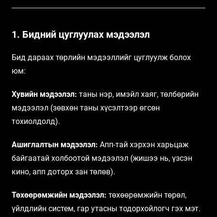
1. Бидний цуглуулах мэдээлэл
Бид дараах төрлийн мэдээллийг цуглуулж болох
юм:
Хувийн мэдээлэл:
таны нэр, имэйл хаяг, төлбөрийн
мэдээлэл (зөвхөн таны хүсэлтээр өгсөн
тохиолдолд).
Ашиглалтын мэдээлэл:
Апп-тай хэрхэн харьцаж
байгаатай холбоотой мэдээлэл (жишээ нь, үзсэн
кино, апп доторх зан төлөв).
Төхөөрөмжийн мэдээлэл:
төхөөрөмжийн төрөл,
үйлдлийн систем, гар утасны тодорхойлогч гэх мэт.