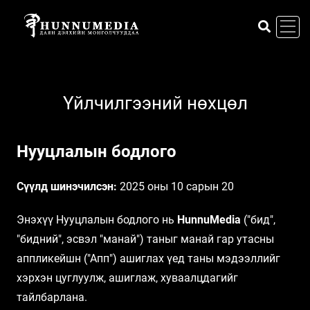
Үйлчилгээний нөхцөл
Нууцлалын бодлого
Сүүлд шинэчилсэн:
2025 оны 10 сарын 20
Энэхүү Нууцлалын бодлого нь
HunnuMedia
("бид",
"бидний", эсвэл "манай") таныг манай гар утасны
аппликейшн ("Апп") ашиглах үед таны мэдээллийг
хэрхэн цуглуулж, ашиглаж, хуваалцдагийг
тайлбарлана.