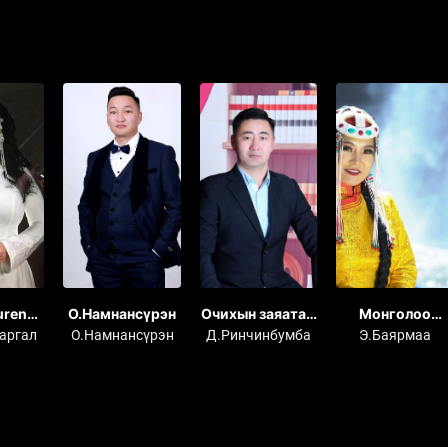
uren
О.Намнансүрэн
Очихын заяатай
Монголоо
ARGAL
диваажин
зорьлоо
аргал
О.Намнансүрэн
Д.Ринчинбумба
Э.Баярмаа
n 2018