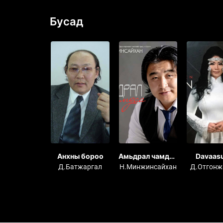
Бусад
й зохиосон
Анхны бороо
Амьдрал чамдаа
Davaas
ны дуунууд
цомог
OTGONJ
Баасандорж
Д.Батжаргал
Н.Минжинсайхан
Д.Отгонж
Collectio