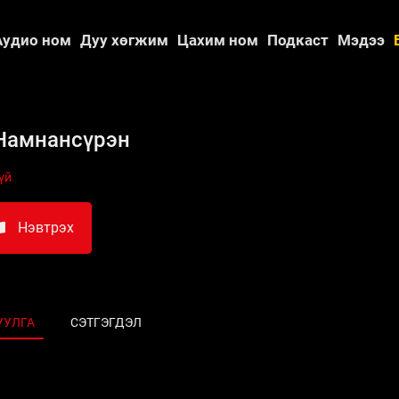
Аудио ном
Дуу хөгжим
Цахим ном
Подкаст
Мэдээ
Намнансүрэн
үй
Нэвтрэх
УУЛГА
СЭТГЭГДЭЛ