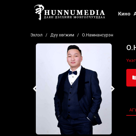
Кино
Эхлэл
Дуу хөгжим
О.Намнансүрэн
О.
Үнэг
АГ