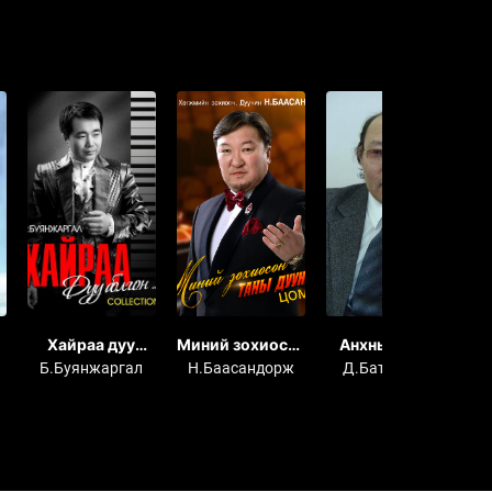
Хайраа дуу
Миний зохиосон
Анхны бороо
А
болгон...
таны дуунууд
Б.Буянжаргал
Н.Баасандорж
Д.Батжаргал
Н