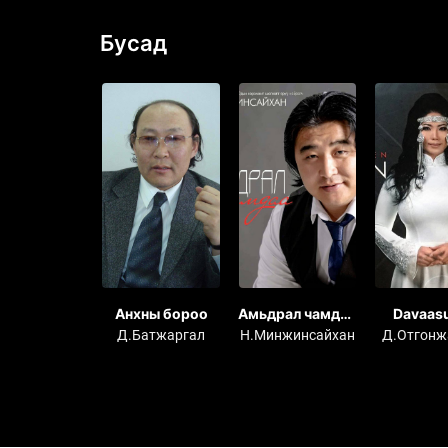
Бусад
й зохиосон
Анхны бороо
Амьдрал чамдаа
Davaas
ны дуунууд
цомог
OTGONJ
Баасандорж
Д.Батжаргал
Н.Минжинсайхан
Д.Отгонж
Collectio