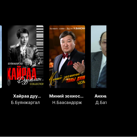
Хайраа дуу
Миний зохиосон
Анхны бороо
А
болгон...
таны дуунууд
Б.Буянжаргал
Н.Баасандорж
Д.Батжаргал
Н