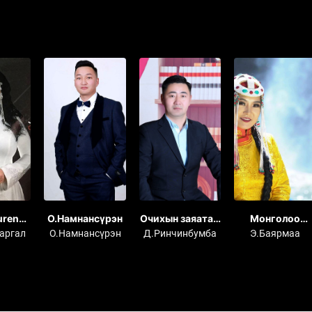
uren
О.Намнансүрэн
Очихын заяатай
Монголоо
ARGAL
диваажин
зорьлоо
аргал
О.Намнансүрэн
Д.Ринчинбумба
Э.Баярмаа
n 2018