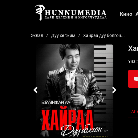
Кино
Эхлэл
Дуу хөгжим
Хайраа дуу болгон...
Ха
Үнэ:
АГ