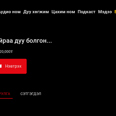
Аудио ном
Дуу хөгжим
Цахим ном
Подкаст
Мэдээ
йраа дуу болгон...
20,000₮
Нэвтрэх
УУЛГА
СЭТГЭГДЭЛ