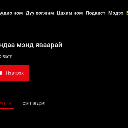
Аудио ном
Дуу хөгжим
Цахим ном
Подкаст
Мэдээ
ндаа мэнд яваарай
2,500₮
Нэвтрэх
УУЛГА
СЭТГЭГДЭЛ