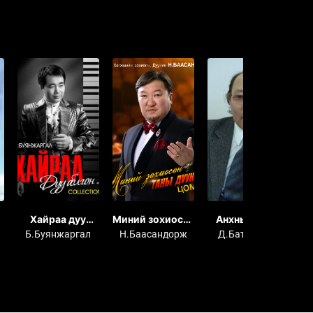
Хайраа дуу
Миний зохиосон
Анхны бороо
А
болгон...
таны дуунууд
Б.Буянжаргал
Н.Баасандорж
Д.Батжаргал
Н