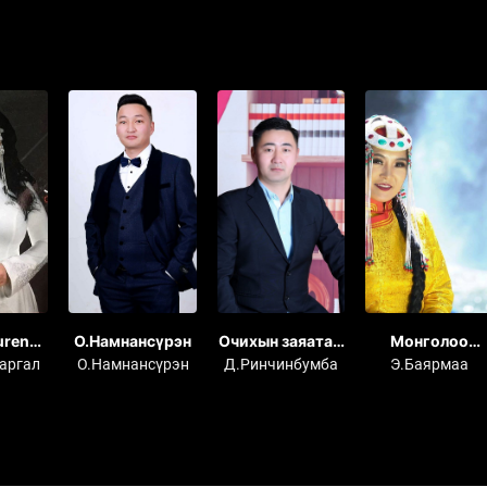
uren
О.Намнансүрэн
Очихын заяатай
Монголоо
ARGAL
диваажин
зорьлоо
аргал
О.Намнансүрэн
Д.Ринчинбумба
Э.Баярмаа
n 2018