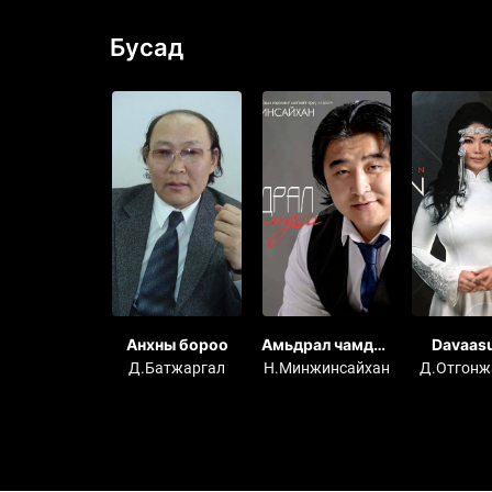
Бусад
й зохиосон
Анхны бороо
Амьдрал чамдаа
Davaas
ны дуунууд
цомог
OTGONJ
Баасандорж
Д.Батжаргал
Н.Минжинсайхан
Д.Отгонж
Collectio