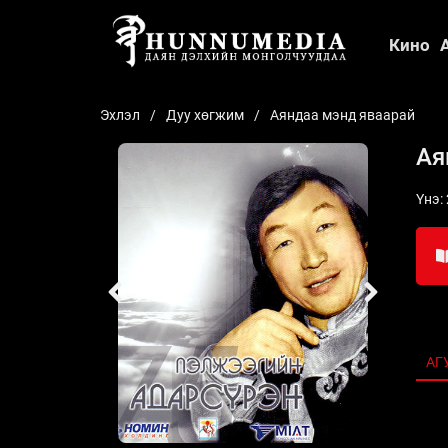
Кино
Эхлэл
Дуу хөгжим
Аяндаа мэнд яваарай
Ая
Үнэ:
АГ