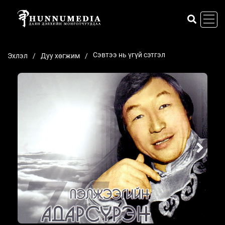
Сэвтээ нь үгүй сэтгэл
Эхлэл
Дуу хөгжим