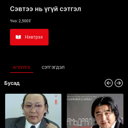
Сэвтээ нь үгүй сэтгэл
Үнэ:
2,500₮
Нэвтрэх
АГУУЛГА
СЭТГЭГДЭЛ
Бусад