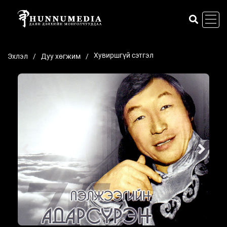
Хувиршгүй сэтгэл
Эхлэл
Дуу хөгжим