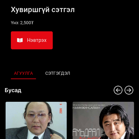
Хувиршгүй сэтгэл
Үнэ:
2,500₮
Нэвтрэх
АГУУЛГА
СЭТГЭГДЭЛ
Бусад