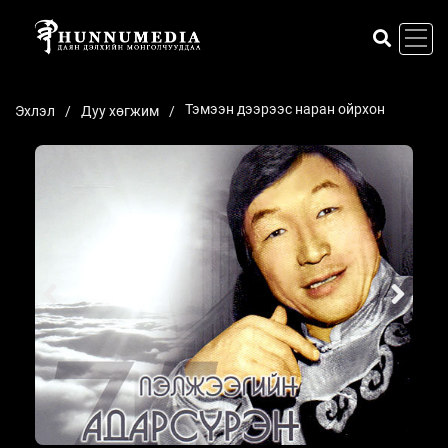
Тэмээн дээрээс наран ойрхон
Эхлэл
Дуу хөгжим