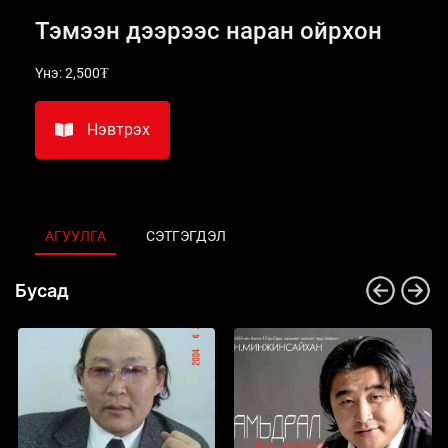
Тэмээн дээрээс наран ойрхон
Үнэ:
2,500₮
Нэвтрэх
АГУУЛГА
СЭТГЭГДЭЛ
Бусад