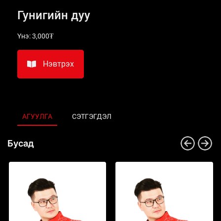
Гунигийн дуу
Үнэ:
3,000₮
Нэвтрэх
АГУУЛГА
СЭТГЭГДЭЛ
Бусад