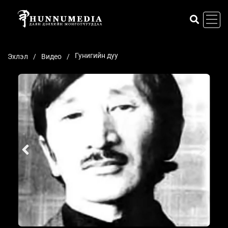
Гунигийн дуу
Эхлэл
Видео