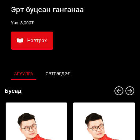
Эрт буцсан ганганаа
Үнэ:
3,000₮
Нэвтрэх
АГУУЛГА
СЭТГЭГДЭЛ
Бусад