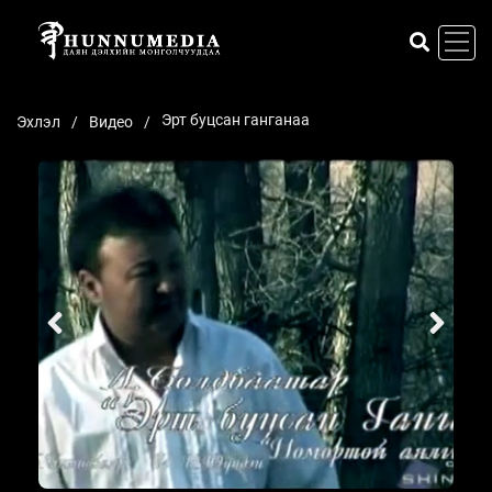
Эрт буцсан ганганаа
Эхлэл
Видео