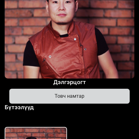
Дэлгэрцогт
Товч намтар
Бүтээлүүд