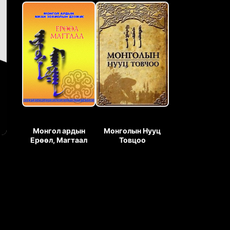
Монгол ардын
Монголын Нууц
Ерөөл, Магтаал
Товцоо