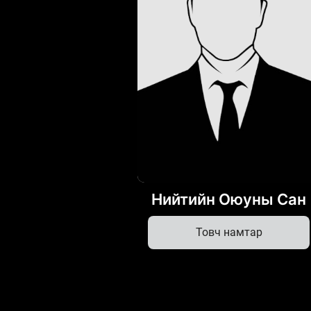
Нийтийн Оюуны Сан
Товч намтар