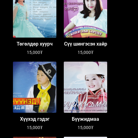
Төгөлдөр хуурч
Сүү шингэсэн хайр
15,000₮
15,000₮
Хүүхэд гэдэг
Бүүжидмаа
15,000₮
15,000₮