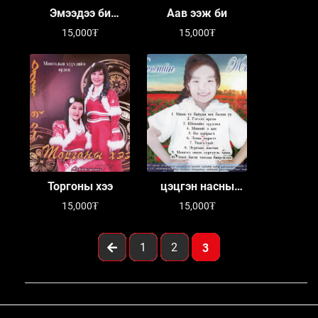
Эмээдээ би
Аав ээж би
хайртай
15,000₮
15,000₮
Торгоны хээ
цэцгэн насны
дуулал
15,000₮
15,000₮
1
2
3