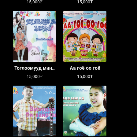
15,000₮
15,000₮
Тоглоомууд минь
Аа гоё оо гоё
баяртай
15,000₮
15,000₮