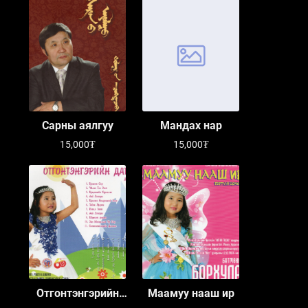
Сарны аялгуу
Мандах нар
15,000₮
15,000₮
Отгонтэнгэрийн
Маамуу нааш ир
дагина