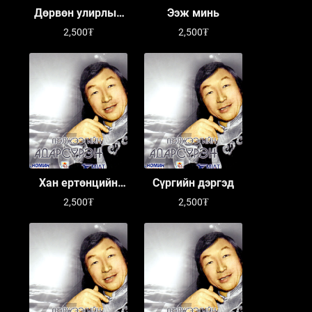
Дөрвөн улирлын
Ээж минь
өнгө
2,500₮
2,500₮
Хан ертөнцийн
Сүргийн дэргэд
саран
2,500₮
2,500₮