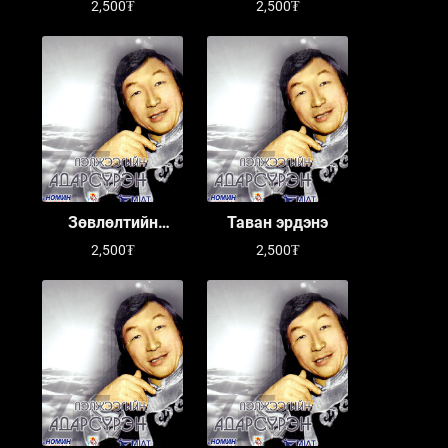
2,500₮
2,500₮
Зөвлөлтийн
Таван эрдэнэ
дайчдын хөшөө
2,500₮
2,500₮