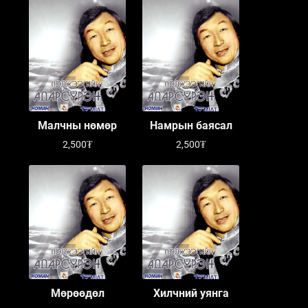
Малчны нөмөр
Намрын баясал
2,500₮
2,500₮
Мөрөөдөл
Хилчний уянга