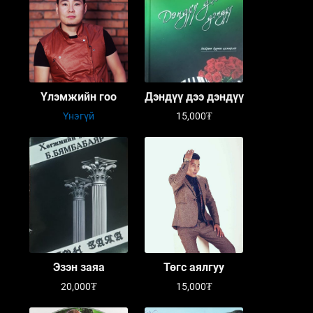
Үлэмжийн гоо
Дэндүү дээ дэндүү
Үнэгүй
15,000₮
Эзэн заяа
Төгс аялгуу
20,000₮
15,000₮