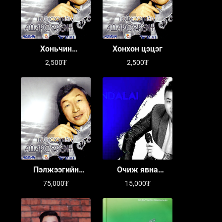
Хоньчин
Хонхон цэцэг
барилгачин хоёр
2,500₮
2,500₮
Пэлжээгийн
Очиж явна
Адарсүрэн
чамруугаа
75,000₮
15,000₮