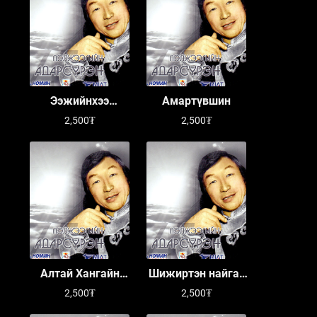
Ээжийнхээ
Амартүвшин
хайраар
2,500₮
2,500₮
Алтай Хангайн
Шижиртэн найгах
уулс
тариа
2,500₮
2,500₮