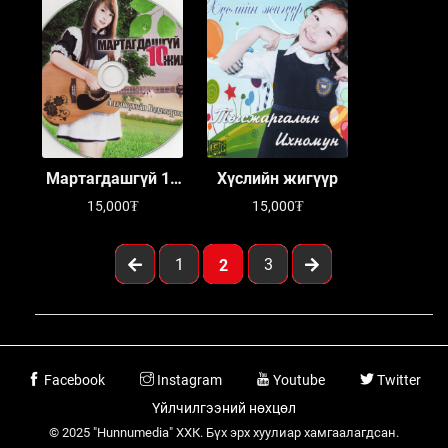
Мартагдашгүй 10
Хүслийн жигүүр
жил
15,000₮
15,000₮
1
3
2
Facebook
Instagram
Youtube
Twitter
Үйлчилгээний нөхцөл
© 2025 "Hunnumedia" ХХК. Бүх эрх хуулиар хамгаалагдсан.