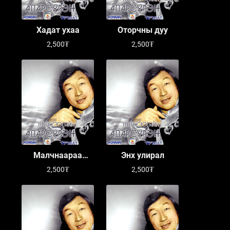
Хадат ухаа
Оторчны дуу
2,500₮
2,500₮
Малчнаараа
Энх улирал
торойно
2,500₮
2,500₮