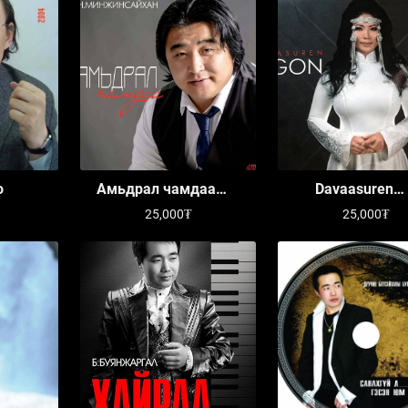
о
Амьдрал чамдаа
Davaasuren
цомог
OTGONJARGAL
25,000₮
25,000₮
Collection 2018