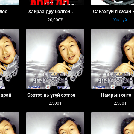
лоо
Хайраа дуу болгон...
Санахгүй л сэсэн
аа
20,000₮
Үнэгүй
аарай
Сэвтээ нь үгүй сэтгэл
Намрын өнгө
2,500₮
2,500₮