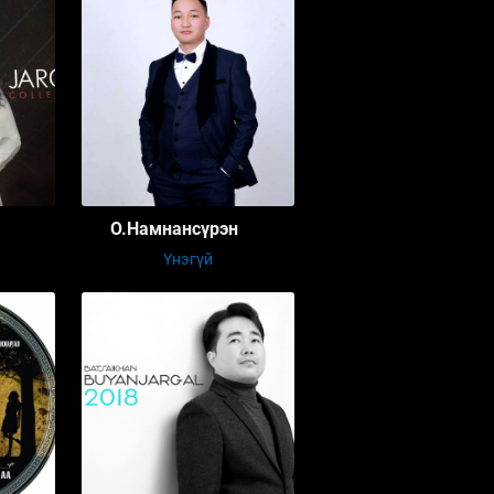
О.Намнансүрэн
Үнэгүй