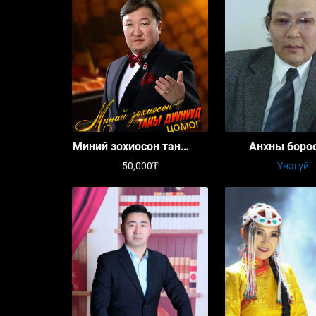
Миний зохиосон таны
Анхны боро
дуунууд
50,000₮
Үнэгүй