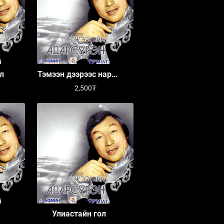
л
Тэмээн дээрээс наран
ойрхон
2,500₮
Улиастайн гол