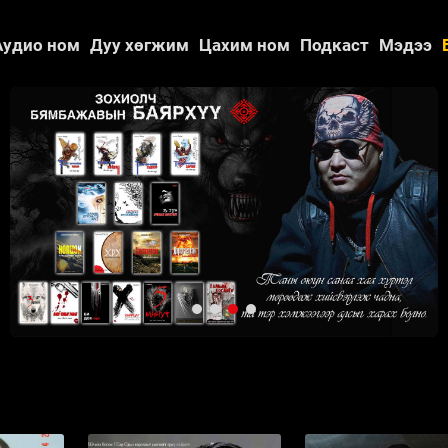
Аудио ном
Дуу хөгжим
Цахим ном
Подкаст
Мэдээ