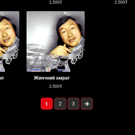
2,500₮
2,500₮
эл
Жинчний амраг
2,500₮
2
3
1