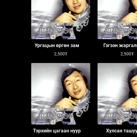
Ургацын өргөн зам
Гэгээн жарга
өргөө
2,500₮
2,500₮
Тэрхийн цагаан нуур
Хулсан ташу