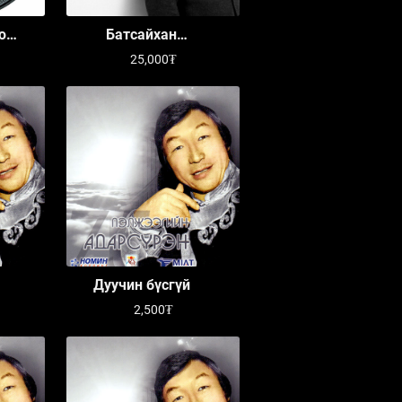
 юм
Батсайхан
БУЯНЖАРГАЛ 2018
25,000₮
Дуучин бүсгүй
2,500₮