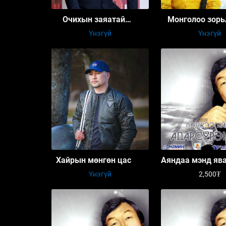
Очихын заяатай
Монголоо зорь
диваажин
Үнэгүй
Үнэгүй
Хайрын мөнгөн цас
Аяндаа мэнд яв
Үнэгүй
2,500₮